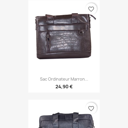
favorite_border
Sac Ordinateur Marron...
24,90 €
favorite_border