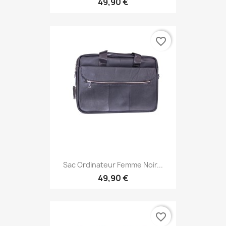
49,90 €
favorite_border
Sac Ordinateur Femme Noir...
49,90 €
favorite_border