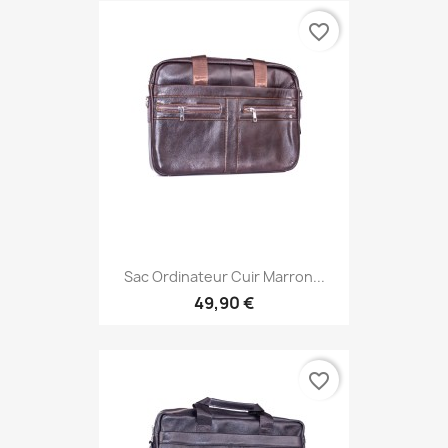
favorite_border
Sac Ordinateur Cuir Marron...
49,90 €
favorite_border