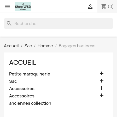
shopping_cart


(0)
search
Accueil
Sac
Homme
Bagages business
ACCUEIL

Petite maroquinerie

Sac

Accessoires

Accessoires
anciennes collection